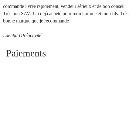
commande livrée rapidement, vendeur sérieux et de bon conseil.
M
Très bon SAV. J’ai déjà acheté pour mon homme et mon fils. Très
t
bonne marque que je recommande
R
Laetitia D
Réactivité
Paiements