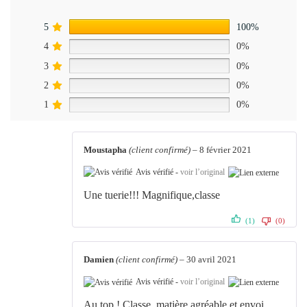
5
100%
4
0%
3
0%
2
0%
1
0%
Moustapha
(client confirmé)
–
8 février 2021
Avis vérifié -
voir l’original
Une tuerie!!! Magnifique,classe
(1)
(0)
Damien
(client confirmé)
–
30 avril 2021
Avis vérifié -
voir l’original
Au top ! Classe, matière agréable et envoi