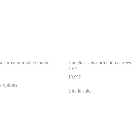
à carreaux modèle lumber
Lunettes sans correction carrées
LV5
19,99
€
Ce
s options
produit
Lire la suite
a
plusieurs
variations.
Les
options
peuvent
être