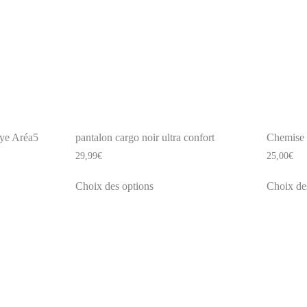
dye Aréa5
pantalon cargo noir ultra confort
Chemise 
29,99
€
25,00
€
Ce
Choix des options
Choix de
produit
a
plusieurs
s.
variations.
Les
options
peuvent
être