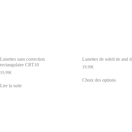
Lunettes sans correction
Lunettes de soleil tie and 
rectangulaire CRT10
19,99
€
19,99
€
Ce
Choix des options
produit
Lire la suite
a
plusieurs
variation
Les
options
peuvent
être