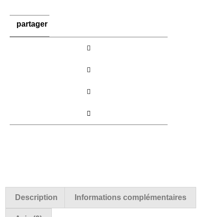
soleil
modèle
Versailles
partager
Description
Informations complémentaires