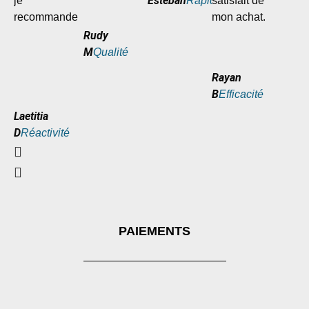
Esteban
je
satisfait de
Rapidité
recommande
mon achat.
Rudy
M
Qualité
Rayan
B
Efficacité
Laetitia
D
Réactivité
PAIEMENTS