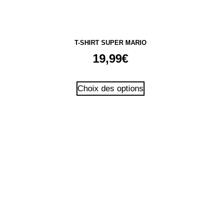
T-SHIRT SUPER MARIO
19,99
€
Ce
Choix des options
produit
a
plusieurs
variations.
Les
options
peuvent
être
choisies
sur
la
page