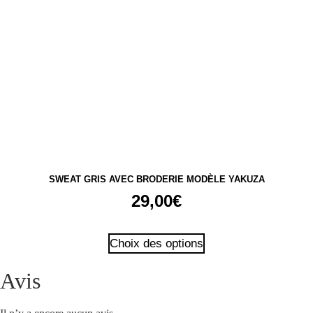
SWEAT GRIS AVEC BRODERIE MODÈLE YAKUZA
29,00
€
Ce
Choix des options
produit
a
Avis
plusieurs
variations.