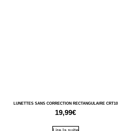
du
produit
LUNETTES SANS CORRECTION RECTANGULAIRE CRT10
19,99
€
Lire la suite