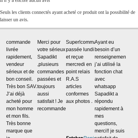
Il n’y a encore aucun avis
Les
options
Seuls les clients connectés ayant acheté ce produit ont la possibilité de
peuvent
laisser un avis.
être
choisies
sur
commande
Merci pour
Super!commande
Ayant eu
la
livrée
votre sérieux
passée lundi
besoin d’un
page
rapidement,
Sapadikt
et reçue
renseignement,
du
vendeur
,plusieurs
mercredi en
j’ai utilisé la
produit
sérieux et de
commandes
point relais
fonction chat
bon conseil.
passées et
R.A.S
avec
Très bon SAV.
toujours
articles
whatsapp
J’ai déjà
aussi
conformes
Sapadikt a
acheté pour
satisfait ! Je
aux photos .
répondu
mon homme
recommande!
rapidement à
et mon fils.
mes
Très bonne
questions,
marque que
merci!! je suis