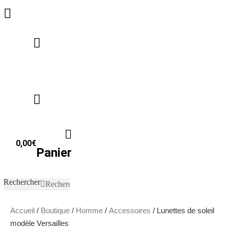
Aller
au
contenu
0,00
€
Panier
Rechercher
Rechercher
Accueil
/
Boutique
/
Homme
/
Accessoires
/ Lunettes de soleil
modèle Versailles