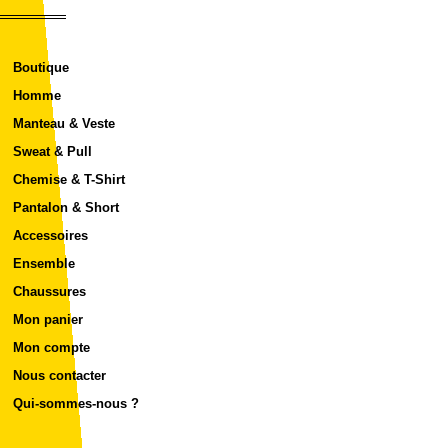
Boutique
Homme
Manteau & Veste
Sweat & Pull
Chemise & T-Shirt
Pantalon & Short
Accessoires
Ensemble
Chaussures
Mon panier
Mon compte
Nous contacter
Qui-sommes-nous ?