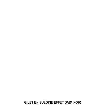
choisies
sur
la
page
du
produit
GILET EN SUÉDINE EFFET DAIM NOIR